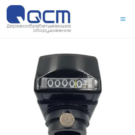
Main
Men