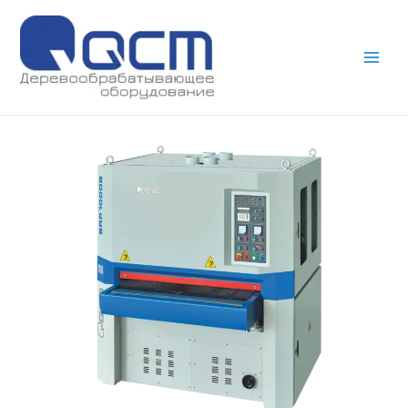
Main
Men