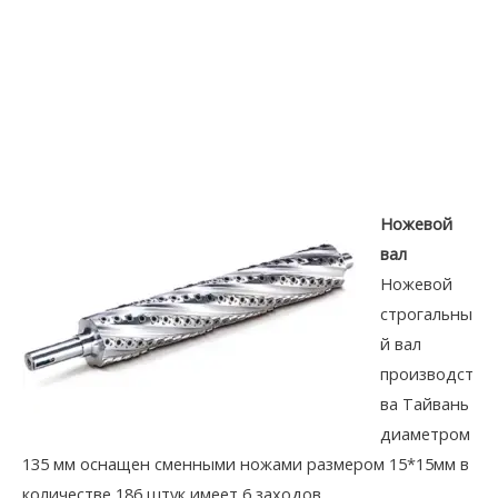
Ножевой
вал
Ножевой
строгальны
й вал
производст
ва Тайвань
диаметром
135 мм оснащен сменными ножами размером 15*15мм в
количестве 186 штук имеет 6 заходов.